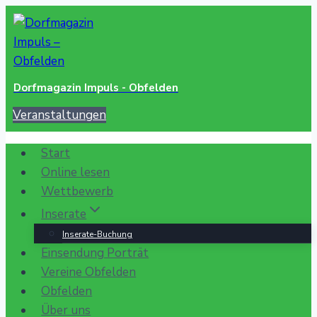
Zum
Inhalt
springen
Dorfmagazin Impuls - Obfelden
Veranstaltungen
Start
Online lesen
Wettbewerb
Inserate
Inserate-Buchung
Einsendung Porträt
Vereine Obfelden
Obfelden
Über uns