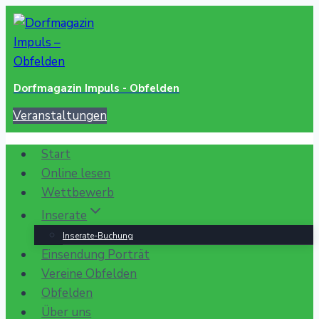
Zum
Inhalt
springen
Dorfmagazin Impuls - Obfelden
Veranstaltungen
Start
Online lesen
Wettbewerb
Inserate
Inserate-Buchung
Einsendung Porträt
Vereine Obfelden
Obfelden
Über uns