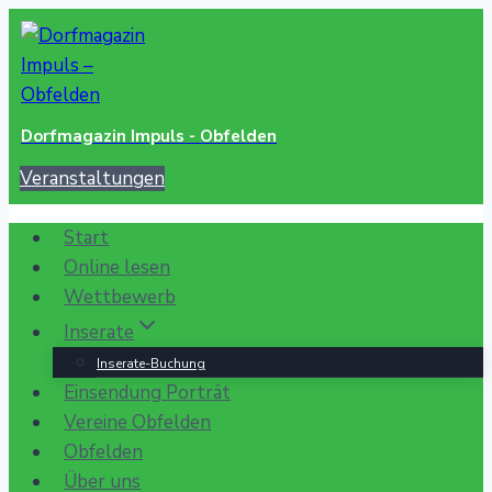
Zum
Inhalt
springen
Dorfmagazin Impuls - Obfelden
Veranstaltungen
Start
Online lesen
Wettbewerb
Inserate
Inserate-Buchung
Einsendung Porträt
Vereine Obfelden
Obfelden
Über uns