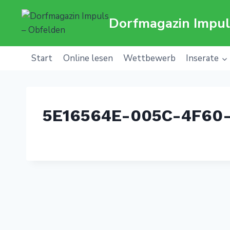
Zum
Dorfmagazin Impul
Inhalt
springen
Start
Online lesen
Wettbewerb
Inserate
5E16564E-005C-4F60