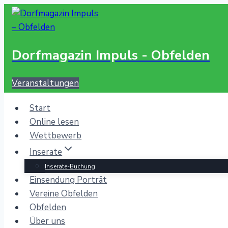
Zum
Inhalt
springen
Dorfmagazin Impuls - Obfelden
Veranstaltungen
Start
Online lesen
Wettbewerb
Inserate
Inserate-Buchung
Einsendung Porträt
Vereine Obfelden
Obfelden
Über uns